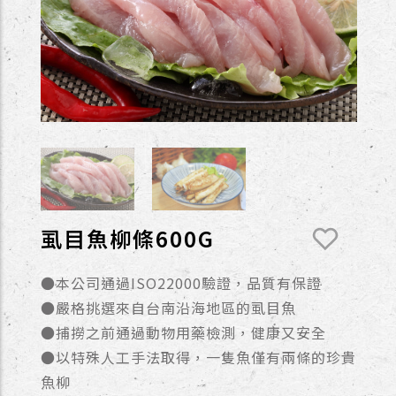
虱目魚柳條600G
●本公司通過ISO22000驗證，品質有保證
●嚴格挑選來自台南沿海地區的虱目魚
●捕撈之前通過動物用藥檢測，健康又安全
●以特殊人工手法取得，一隻魚僅有兩條的珍貴
魚柳