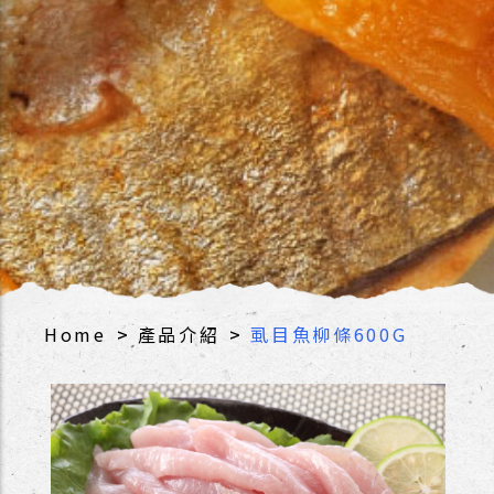
>
>
Home
產品介紹
虱目魚柳條600G