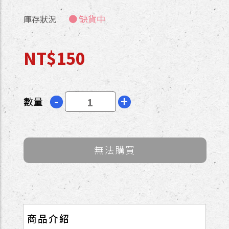
● 缺貨中
庫存狀況
NT$150
-
+
數量
無法購買
商品介紹